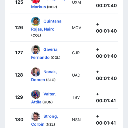
125
UXM
00:01:40
Markus
(NOR)
Quintana
+
126
MOV
Rojas, Nairo
00:01:40
(COL)
+
Gaviria,
127
CJR
00:01:40
Fernando
(COL)
+
Novak,
128
UAD
00:01:40
Domen
(SLO)
+
Valter,
129
TBV
00:01:41
Attila
(HUN)
+
Strong,
130
NSN
00:01:41
Corbin
(NZL)