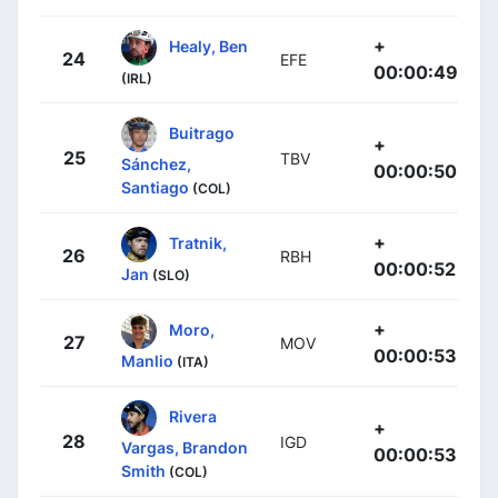
+
Healy, Ben
24
EFE
00:00:49
(IRL)
Buitrago
+
25
TBV
Sánchez,
00:00:50
Santiago
(COL)
+
Tratnik,
26
RBH
00:00:52
Jan
(SLO)
+
Moro,
27
MOV
00:00:53
Manlio
(ITA)
Rivera
+
28
IGD
Vargas, Brandon
00:00:53
Smith
(COL)