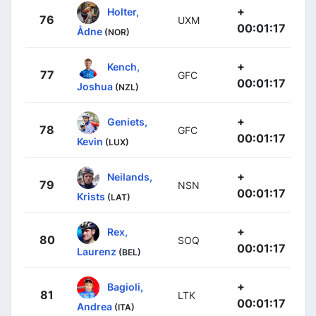
+
Holter,
76
UXM
00:01:17
Ådne
(NOR)
+
Kench,
77
GFC
00:01:17
Joshua
(NZL)
+
Geniets,
78
GFC
00:01:17
Kevin
(LUX)
+
Neilands,
79
NSN
00:01:17
Krists
(LAT)
+
Rex,
80
SOQ
00:01:17
Laurenz
(BEL)
+
Bagioli,
81
LTK
00:01:17
Andrea
(ITA)