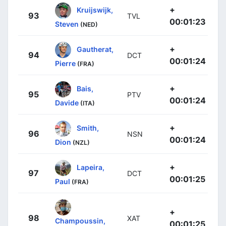
+
Kruijswijk,
93
TVL
00:01:23
Steven
(NED)
+
Gautherat,
94
DCT
00:01:24
Pierre
(FRA)
+
Bais,
95
PTV
00:01:24
Davide
(ITA)
+
Smith,
96
NSN
00:01:24
Dion
(NZL)
+
Lapeira,
97
DCT
00:01:25
Paul
(FRA)
+
98
XAT
Champoussin,
00:01:25