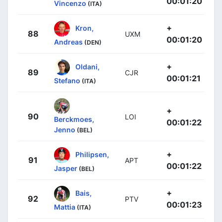
00:01:20
Vincenzo
(ITA)
+
Kron,
88
UXM
00:01:20
Andreas
(DEN)
+
Oldani,
89
CJR
00:01:21
Stefano
(ITA)
+
90
LOI
Berckmoes,
00:01:22
Jenno
(BEL)
+
Philipsen,
91
APT
00:01:22
Jasper
(BEL)
+
Bais,
92
PTV
00:01:23
Mattia
(ITA)