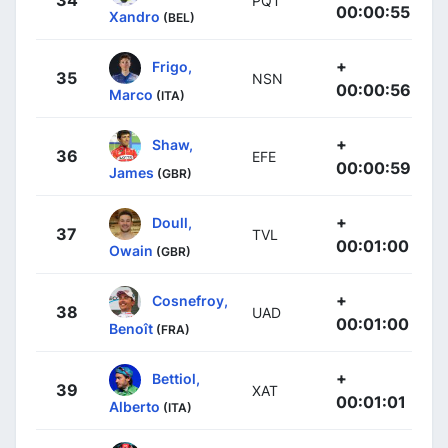
34
PQT
00:00:55
Xandro
(BEL)
+
Frigo,
35
NSN
00:00:56
Marco
(ITA)
+
Shaw,
36
EFE
00:00:59
James
(GBR)
+
Doull,
37
TVL
00:01:00
Owain
(GBR)
+
Cosnefroy,
38
UAD
00:01:00
Benoît
(FRA)
+
Bettiol,
39
XAT
00:01:01
Alberto
(ITA)