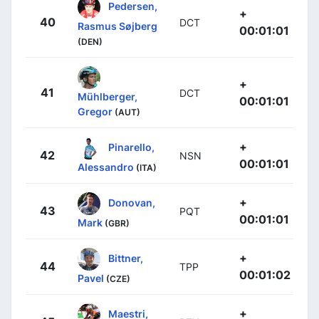
Pedersen,
+
40
DCT
Rasmus Søjberg
00:01:01
(DEN)
+
41
DCT
Mühlberger,
00:01:01
Gregor
(AUT)
+
Pinarello,
42
NSN
00:01:01
Alessandro
(ITA)
+
Donovan,
43
PQT
00:01:01
Mark
(GBR)
+
Bittner,
44
TPP
00:01:02
Pavel
(CZE)
+
Maestri,