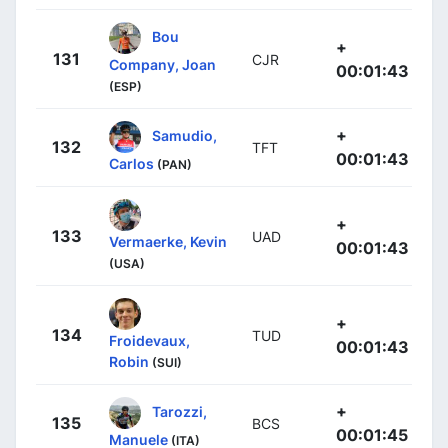
Bou
+
131
CJR
Company, Joan
00:01:43
(ESP)
+
Samudio,
132
TFT
00:01:43
Carlos
(PAN)
+
133
UAD
Vermaerke, Kevin
00:01:43
(USA)
+
134
TUD
Froidevaux,
00:01:43
Robin
(SUI)
+
Tarozzi,
135
BCS
00:01:45
Manuele
(ITA)