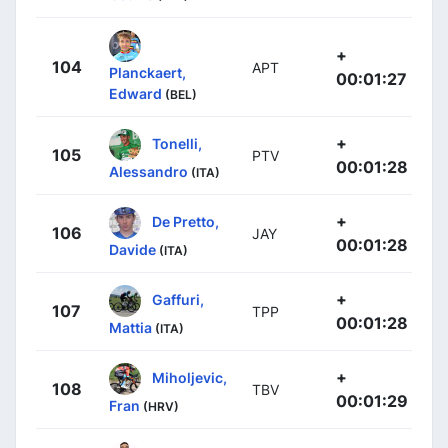
+
104
APT
Planckaert,
00:01:27
Edward
(BEL)
+
Tonelli,
105
PTV
00:01:28
Alessandro
(ITA)
+
De Pretto,
106
JAY
00:01:28
Davide
(ITA)
+
Gaffuri,
107
TPP
00:01:28
Mattia
(ITA)
+
Miholjevic,
108
TBV
00:01:29
Fran
(HRV)