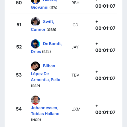
50
RBH
00:01:07
Giovanni
(ITA)
+
Swift,
51
IGD
00:01:07
Connor
(GBR)
+
De Bondt,
52
JAY
00:01:07
Dries
(BEL)
Bilbao
+
López De
53
TBV
00:01:07
Armentia, Pello
(ESP)
+
Johannessen,
54
UXM
00:01:07
Tobias Halland
(NOR)