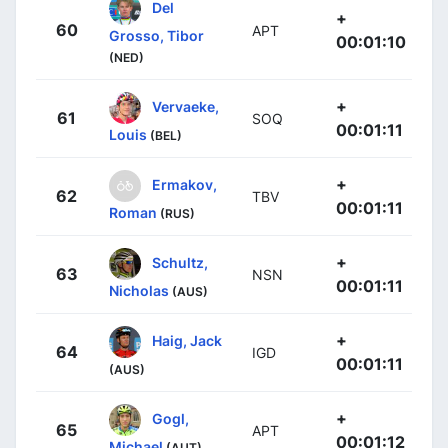
Del
+
60
APT
Grosso, Tibor
00:01:10
(NED)
+
Vervaeke,
61
SOQ
00:01:11
Louis
(BEL)
+
Ermakov,
62
TBV
00:01:11
Roman
(RUS)
+
Schultz,
63
NSN
00:01:11
Nicholas
(AUS)
+
Haig, Jack
64
IGD
00:01:11
(AUS)
+
Gogl,
65
APT
00:01:12
Michael
(AUT)