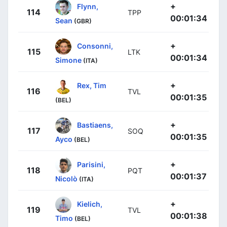
+
Flynn,
114
TPP
00:01:34
Sean
(GBR)
+
Consonni,
115
LTK
00:01:34
Simone
(ITA)
+
Rex, Tim
116
TVL
00:01:35
(BEL)
+
Bastiaens,
117
SOQ
00:01:35
Ayco
(BEL)
+
Parisini,
118
PQT
00:01:37
Nicolò
(ITA)
+
Kielich,
119
TVL
00:01:38
Timo
(BEL)