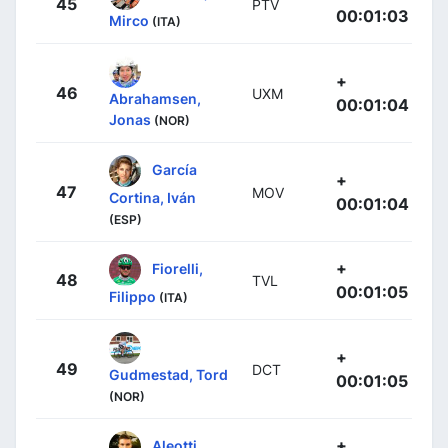
45
PTV
00:01:03
Mirco
(ITA)
+
46
UXM
Abrahamsen,
00:01:04
Jonas
(NOR)
García
+
47
MOV
Cortina, Iván
00:01:04
(ESP)
+
Fiorelli,
48
TVL
00:01:05
Filippo
(ITA)
+
49
DCT
Gudmestad, Tord
00:01:05
(NOR)
+
Aleotti,