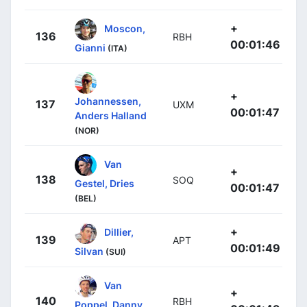
+
Moscon,
136
RBH
00:01:46
Gianni
(ITA)
+
Johannessen,
137
UXM
00:01:47
Anders Halland
(NOR)
Van
+
138
SOQ
Gestel, Dries
00:01:47
(BEL)
+
Dillier,
139
APT
00:01:49
Silvan
(SUI)
Van
+
140
RBH
Poppel, Danny