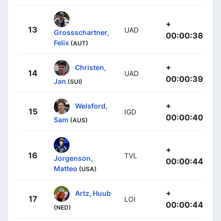
+
13
UAD
Grossschartner,
00:00:38
Felix
(AUT)
+
Christen,
14
UAD
00:00:39
Jan
(SUI)
+
Welsford,
15
IGD
00:00:40
Sam
(AUS)
+
16
TVL
Jorgenson,
00:00:44
Matteo
(USA)
+
Artz, Huub
17
LOI
00:00:44
(NED)