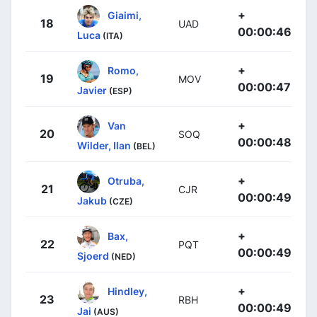
+
Giaimi,
18
UAD
00:00:46
Luca
(ITA)
+
Romo,
19
MOV
00:00:47
Javier
(ESP)
+
Van
20
SOQ
00:00:48
Wilder, Ilan
(BEL)
+
Otruba,
21
CJR
00:00:49
Jakub
(CZE)
+
Bax,
22
PQT
00:00:49
Sjoerd
(NED)
+
Hindley,
23
RBH
00:00:49
Jai
(AUS)