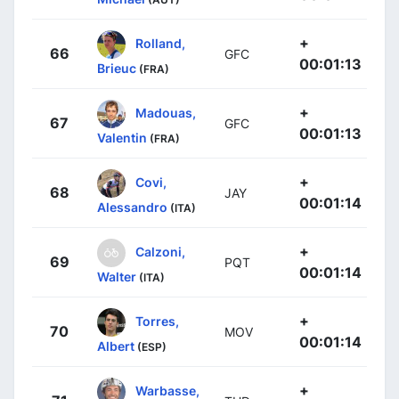
+
Rolland,
66
GFC
00:01:13
Brieuc
(FRA)
+
Madouas,
67
GFC
00:01:13
Valentin
(FRA)
+
Covi,
68
JAY
00:01:14
Alessandro
(ITA)
+
Calzoni,
69
PQT
00:01:14
Walter
(ITA)
+
Torres,
70
MOV
00:01:14
Albert
(ESP)
+
Warbasse,