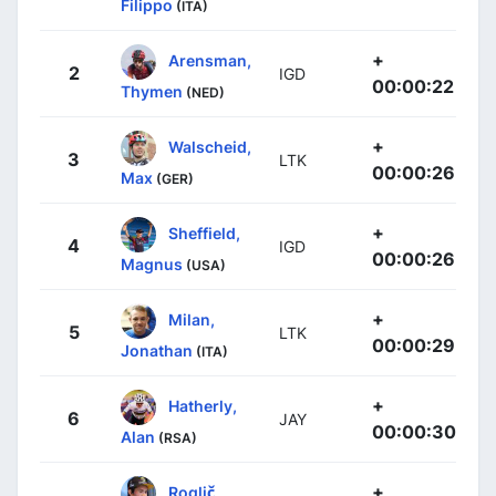
Filippo
(ITA)
+
Arensman,
2
IGD
00:00:22
Thymen
(NED)
+
Walscheid,
3
LTK
00:00:26
Max
(GER)
+
Sheffield,
4
IGD
00:00:26
Magnus
(USA)
+
Milan,
5
LTK
00:00:29
Jonathan
(ITA)
+
Hatherly,
6
JAY
00:00:30
Alan
(RSA)
+
Roglič,