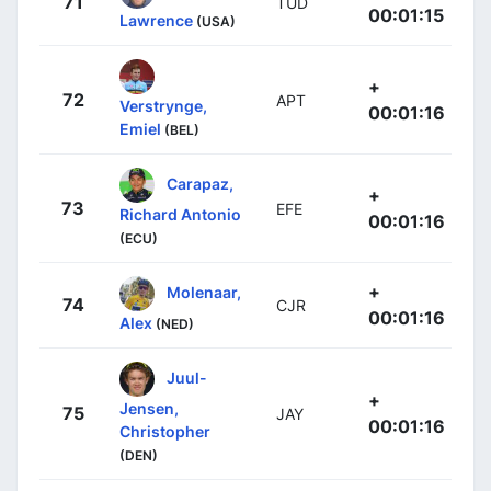
71
TUD
00:01:15
Lawrence
(USA)
+
72
APT
Verstrynge,
00:01:16
Emiel
(BEL)
Carapaz,
+
73
EFE
Richard Antonio
00:01:16
(ECU)
+
Molenaar,
74
CJR
00:01:16
Alex
(NED)
Juul-
+
Jensen,
75
JAY
00:01:16
Christopher
(DEN)