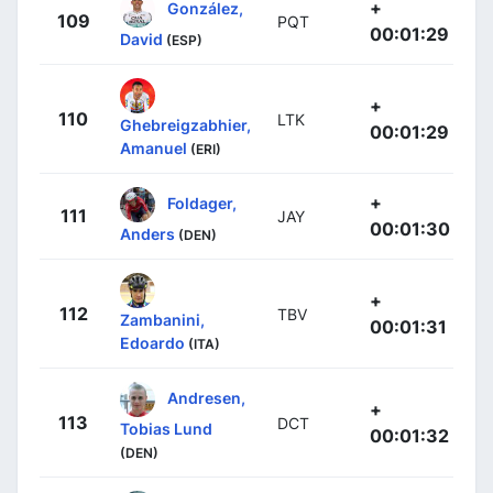
+
González,
109
PQT
00:01:29
David
(ESP)
+
110
LTK
Ghebreigzabhier,
00:01:29
Amanuel
(ERI)
+
Foldager,
111
JAY
00:01:30
Anders
(DEN)
+
112
TBV
Zambanini,
00:01:31
Edoardo
(ITA)
Andresen,
+
113
DCT
Tobias Lund
00:01:32
(DEN)