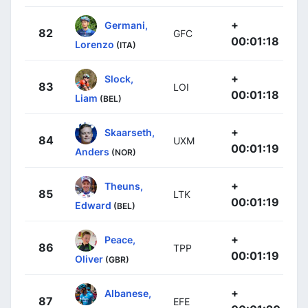
+
Germani,
82
GFC
00:01:18
Lorenzo
(ITA)
+
Slock,
83
LOI
00:01:18
Liam
(BEL)
+
Skaarseth,
84
UXM
00:01:19
Anders
(NOR)
+
Theuns,
85
LTK
00:01:19
Edward
(BEL)
+
Peace,
86
TPP
00:01:19
Oliver
(GBR)
+
Albanese,
87
EFE