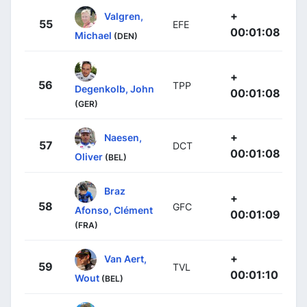
+
Valgren,
55
EFE
00:01:08
Michael
(DEN)
+
56
TPP
Degenkolb, John
00:01:08
(GER)
+
Naesen,
57
DCT
00:01:08
Oliver
(BEL)
Braz
+
58
GFC
Afonso, Clément
00:01:09
(FRA)
+
Van Aert,
59
TVL
00:01:10
Wout
(BEL)