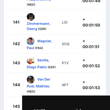
00:01:49
(NED)
+
141
LOI
Zimmermann,
00:01:50
Georg
(GER)
+
Magnier,
142
SOQ
00:01:51
Paul
(FRA)
+
Sevilla,
143
PTV
00:01:52
Diego Pablo
(ESP)
Van Der
+
144
APT
Poel, Mathieu
00:01:53
(NED)
+
Faure
145
TPP
00:01:56