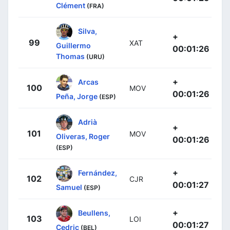
Clément
(FRA)
Silva,
+
99
XAT
Guillermo
00:01:26
Thomas
(URU)
+
Arcas
100
MOV
00:01:26
Peña, Jorge
(ESP)
Adrià
+
101
MOV
Oliveras, Roger
00:01:26
(ESP)
+
Fernández,
102
CJR
00:01:27
Samuel
(ESP)
+
Beullens,
103
LOI
00:01:27
Cedric
(BEL)