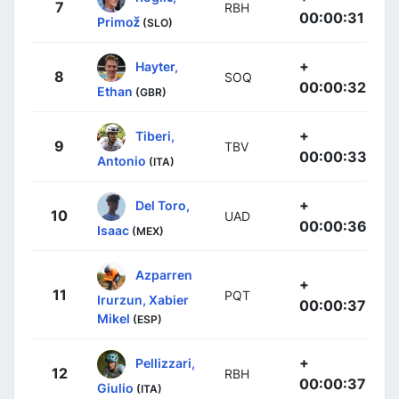
7
RBH
00:00:31
Primož
(SLO)
+
Hayter,
8
SOQ
00:00:32
Ethan
(GBR)
+
Tiberi,
9
TBV
00:00:33
Antonio
(ITA)
+
Del Toro,
10
UAD
00:00:36
Isaac
(MEX)
Azparren
+
11
PQT
Irurzun, Xabier
00:00:37
Mikel
(ESP)
+
Pellizzari,
12
RBH
00:00:37
Giulio
(ITA)