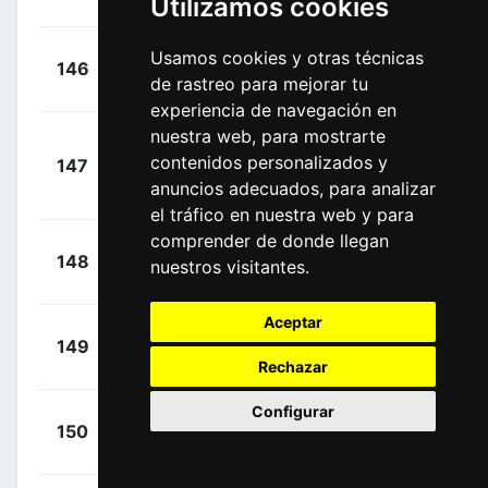
Utilizamos cookies
Prost, Alexy
(FRA)
+
Tolio, Alex
Usamos cookies y otras técnicas
146
BCS
00:01:57
de rastreo para mejorar tu
(ITA)
experiencia de navegación en
nuestra web, para mostrarte
González,
+
contenidos personalizados y
147
TFT
Roberto Carlos
00:01:57
anuncios adecuados, para analizar
(PAN)
el tráfico en nuestra web y para
comprender de donde llegan
+
Balmer,
148
TFT
nuestros visitantes.
00:01:58
Alexandre
(SUI)
Aceptar
+
Marcellusi,
149
BCS
00:01:58
Martin
Rechazar
(ITA)
Configurar
+
Livyns,
150
XAT
00:01:58
Arjen
(BEL)