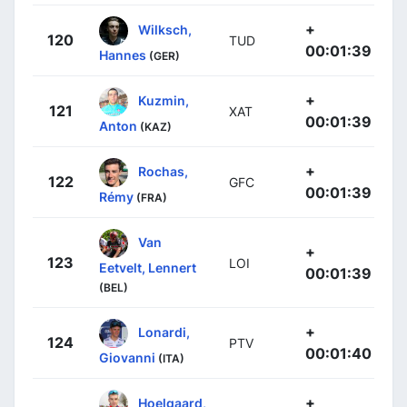
+
Wilksch,
120
TUD
00:01:39
Hannes
(GER)
+
Kuzmin,
121
XAT
00:01:39
Anton
(KAZ)
+
Rochas,
122
GFC
00:01:39
Rémy
(FRA)
Van
+
123
LOI
Eetvelt, Lennert
00:01:39
(BEL)
+
Lonardi,
124
PTV
00:01:40
Giovanni
(ITA)
+
Hoelgaard,