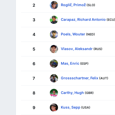
Roglič, Primož
2
(SLO)
Carapaz, Richard Antonio
3
(ECU
Poels, Wouter
4
(NED)
Vlasov, Aleksandr
5
(RUS)
Mas, Enric
6
(ESP)
Grossschartner, Felix
7
(AUT)
Carthy, Hugh
8
(GBR)
Kuss, Sepp
9
(USA)