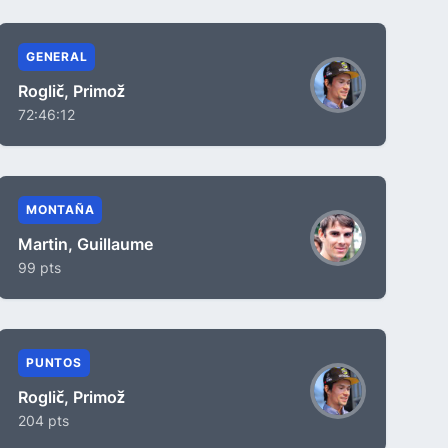
GENERAL
Roglič, Primož
72:46:12
MONTAÑA
Martin, Guillaume
99 pts
PUNTOS
Roglič, Primož
204 pts