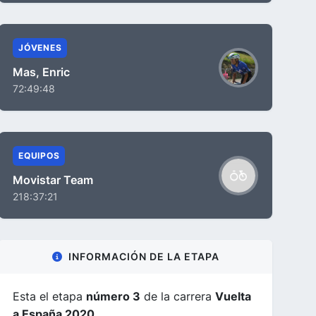
JÓVENES
Mas, Enric
72:49:48
EQUIPOS
Movistar Team
218:37:21
INFORMACIÓN DE LA ETAPA
Esta el etapa
número 3
de la carrera
Vuelta
a España 2020
.