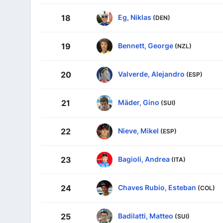
Eg, Niklas
18
(DEN)
Bennett, George
19
(NZL)
Valverde, Alejandro
20
(ESP)
Mäder, Gino
21
(SUI)
Nieve, Mikel
22
(ESP)
Bagioli, Andrea
23
(ITA)
Chaves Rubio, Esteban
24
(COL)
Badilatti, Matteo
25
(SUI)