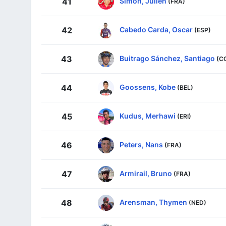
Simon, Julien
41
(FRA)
Cabedo Carda, Oscar
42
(ESP)
Buitrago Sánchez, Santiago
43
(C
Goossens, Kobe
44
(BEL)
Kudus, Merhawi
45
(ERI)
Peters, Nans
46
(FRA)
Armirail, Bruno
47
(FRA)
Arensman, Thymen
48
(NED)