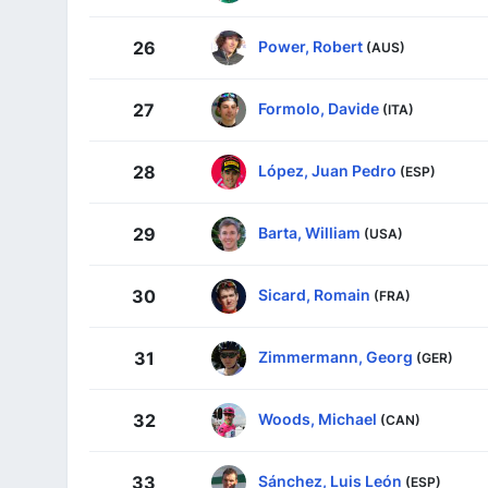
Power, Robert
26
(AUS)
Formolo, Davide
27
(ITA)
López, Juan Pedro
28
(ESP)
Barta, William
29
(USA)
Sicard, Romain
30
(FRA)
Zimmermann, Georg
31
(GER)
Woods, Michael
32
(CAN)
Sánchez, Luis León
33
(ESP)