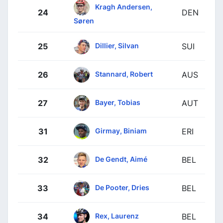
Kragh Andersen,
24
DEN
Søren
Dillier, Silvan
25
SUI
Stannard, Robert
26
AUS
Bayer, Tobias
27
AUT
Girmay, Biniam
31
ERI
De Gendt, Aimé
32
BEL
De Pooter, Dries
33
BEL
Rex, Laurenz
34
BEL