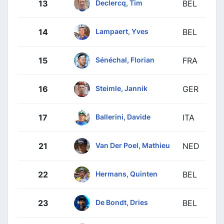
Declercq, Tim
13
BEL
Lampaert, Yves
14
BEL
Sénéchal, Florian
15
FRA
Steimle, Jannik
16
GER
Ballerini, Davide
17
ITA
Van Der Poel, Mathieu
21
NED
Hermans, Quinten
22
BEL
De Bondt, Dries
23
BEL