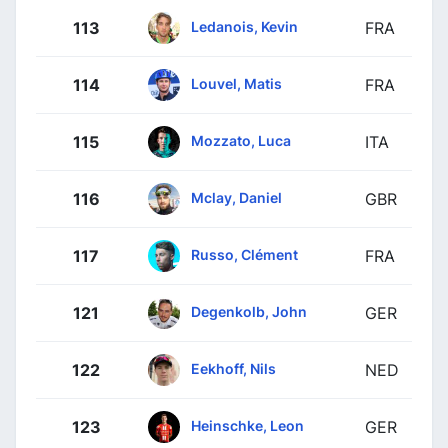
Ledanois, Kevin
113
FRA
Louvel, Matis
114
FRA
Mozzato, Luca
115
ITA
Mclay, Daniel
116
GBR
Russo, Clément
117
FRA
Degenkolb, John
121
GER
Eekhoff, Nils
122
NED
Heinschke, Leon
123
GER