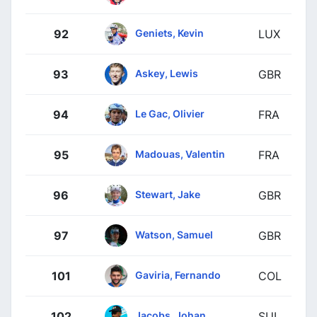
Geniets, Kevin
92
LUX
Askey, Lewis
93
GBR
Le Gac, Olivier
94
FRA
Madouas, Valentin
95
FRA
Stewart, Jake
96
GBR
Watson, Samuel
97
GBR
Gaviria, Fernando
101
COL
Jacobs, Johan
102
SUI