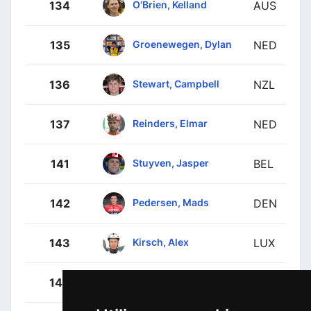
O'Brien, Kelland
134
AUS
Groenewegen, Dylan
135
NED
Stewart, Campbell
136
NZL
Reinders, Elmar
137
NED
Stuyven, Jasper
141
BEL
Pedersen, Mads
142
DEN
Kirsch, Alex
143
LUX
Hoelgaard, Markus
144
NOR