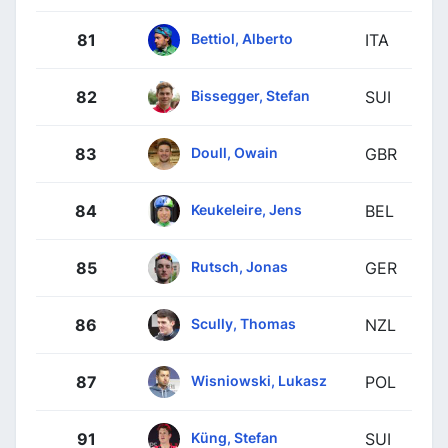
Bettiol, Alberto
81
ITA
Bissegger, Stefan
82
SUI
Doull, Owain
83
GBR
Keukeleire, Jens
84
BEL
Rutsch, Jonas
85
GER
Scully, Thomas
86
NZL
Wisniowski, Lukasz
87
POL
Küng, Stefan
91
SUI