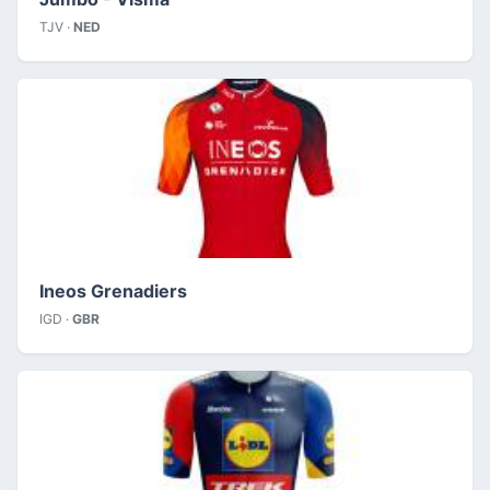
TJV ·
NED
Ineos Grenadiers
IGD ·
GBR