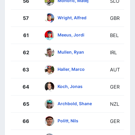
Mohoric, Matej
56
SLO
Wright, Alfred
57
GBR
Meeus, Jordi
61
BEL
Mullen, Ryan
62
IRL
Haller, Marco
63
AUT
Koch, Jonas
64
GER
Archbold, Shane
65
NZL
Politt, Nils
66
GER