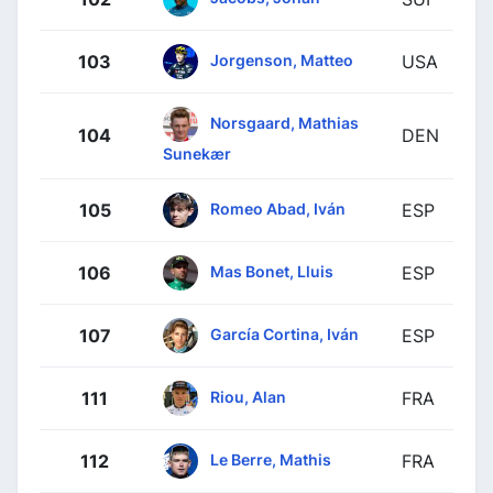
Jorgenson, Matteo
103
USA
Norsgaard, Mathias
104
DEN
Sunekær
Romeo Abad, Iván
105
ESP
Mas Bonet, Lluis
106
ESP
García Cortina, Iván
107
ESP
Riou, Alan
111
FRA
Le Berre, Mathis
112
FRA