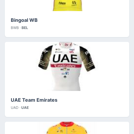
Bingoal WB
BWB ·
BEL
UAE Team Emirates
UAD ·
UAE