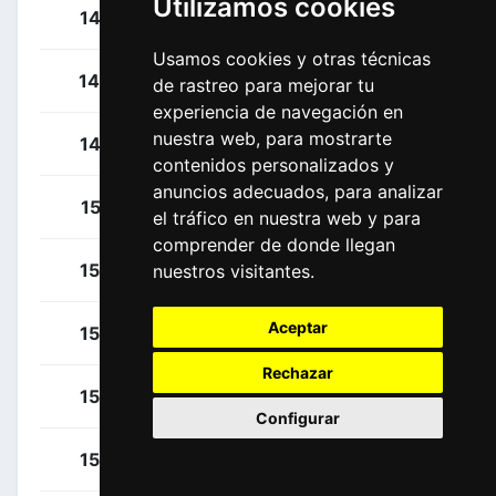
Utilizamos cookies
Skujins, Toms
145
LAT
Usamos cookies y otras técnicas
Liepins, Emils
146
LAT
de rastreo para mejorar tu
experiencia de navegación en
nuestra web, para mostrarte
Vergaerde, Otto
147
BEL
contenidos personalizados y
anuncios adecuados, para analizar
Cavendish, Mark
151
GBR
el tráfico en nuestra web y para
comprender de donde llegan
Basso, Leonardo
152
ITA
nuestros visitantes.
Aceptar
Fedorov, Yevgeniy
153
KAZ
Rechazar
Gruzdev, Dimitry
154
KAZ
Configurar
Bol, Cees
155
NED