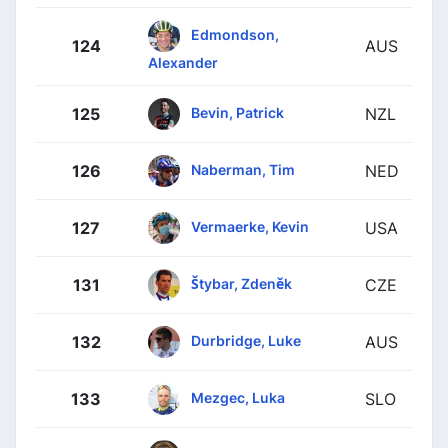
Edmondson,
124
AUS
Alexander
Bevin, Patrick
125
NZL
Naberman, Tim
126
NED
Vermaerke, Kevin
127
USA
Štybar, Zdeněk
131
CZE
Durbridge, Luke
132
AUS
Mezgec, Luka
133
SLO