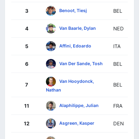
Benoot, Tiesj
3
BEL
Van Baarle, Dylan
4
NED
Affini, Edoardo
5
ITA
Van Der Sande, Tosh
6
BEL
Van Hooydonck,
7
BEL
Nathan
Alaphilippe, Julian
11
FRA
Asgreen, Kasper
12
DEN