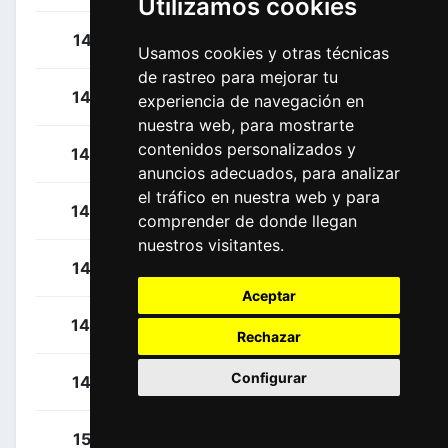
Utilizamos cookies
Pogačar, Tadej
141
SLO
Usamos cookies y otras técnicas
de rastreo para mejorar tu
Covi, Alessandro
142
ITA
experiencia de navegación en
nuestra web, para mostrarte
contenidos personalizados y
Conti, Valerio
143
ITA
anuncios adecuados, para analizar
el tráfico en nuestra web y para
Formolo, Davide
144
ITA
comprender de donde llegan
nuestros visitantes.
Hirschi, Marc
145
SUI
Aceptar
Majka, Rafal
146
POL
Rechazar
Configurar
Ulissi, Diego
147
ITA
Fortunato, Lorenzo
151
ITA