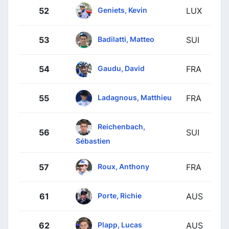
Geniets, Kevin
52
LUX
Badilatti, Matteo
53
SUI
Gaudu, David
54
FRA
Ladagnous, Matthieu
55
FRA
Reichenbach,
56
SUI
Sébastien
Roux, Anthony
57
FRA
Porte, Richie
61
AUS
Plapp, Lucas
62
AUS