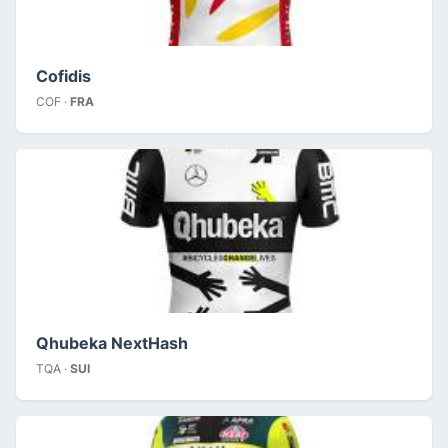
Cofidis
COF ·
FRA
Qhubeka NextHash
TQA ·
SUI