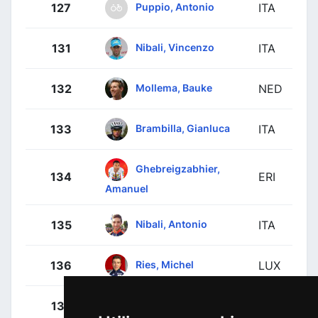
Puppio, Antonio
127
ITA
Nibali, Vincenzo
131
ITA
Mollema, Bauke
132
NED
Brambilla, Gianluca
133
ITA
Ghebreigzabhier,
134
ERI
Amanuel
Nibali, Antonio
135
ITA
Ries, Michel
136
LUX
Tiberi, Antonio
137
ITA