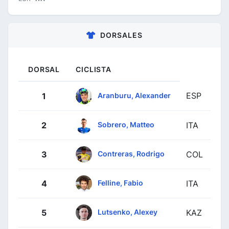
DORSALES
DORSAL
CICLISTA
ESP
Aranburu, Alexander
1
Sobrero, Matteo
2
ITA
Contreras, Rodrigo
3
COL
Felline, Fabio
4
ITA
Lutsenko, Alexey
5
KAZ