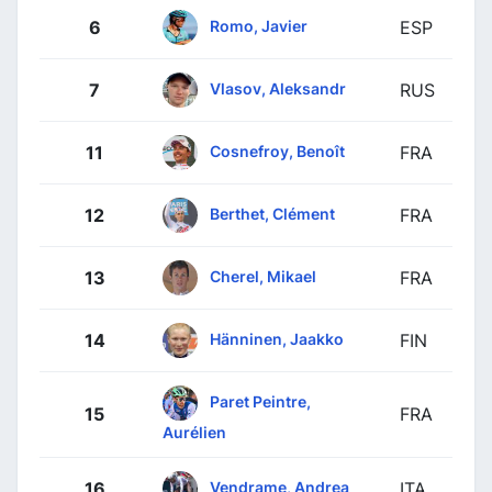
Romo, Javier
6
ESP
Vlasov, Aleksandr
7
RUS
Cosnefroy, Benoît
11
FRA
Berthet, Clément
12
FRA
Cherel, Mikael
13
FRA
Hänninen, Jaakko
14
FIN
Paret Peintre,
15
FRA
Aurélien
Vendrame, Andrea
16
ITA