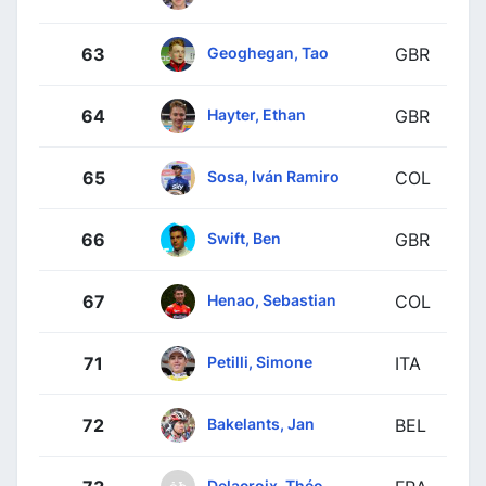
Geoghegan, Tao
63
GBR
Hayter, Ethan
64
GBR
Sosa, Iván Ramiro
65
COL
Swift, Ben
66
GBR
Henao, Sebastian
67
COL
Petilli, Simone
71
ITA
Bakelants, Jan
72
BEL
Delacroix, Théo