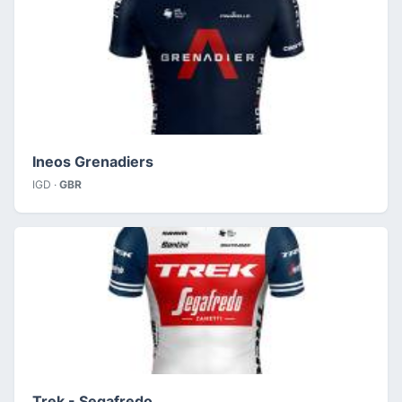
Ineos Grenadiers
IGD ·
GBR
Trek - Segafredo