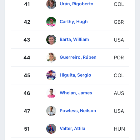
Urán, Rigoberto
41
COL
Carthy, Hugh
42
GBR
Barta, William
43
USA
Guerreiro, Rúben
44
POR
Higuita, Sergio
45
COL
Whelan, James
46
AUS
Powless, Neilson
47
USA
Valter, Attila
51
HUN