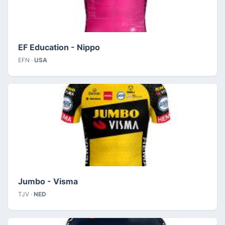
EF Education - Nippo
EFN ·
USA
Jumbo - Visma
TJV ·
NED