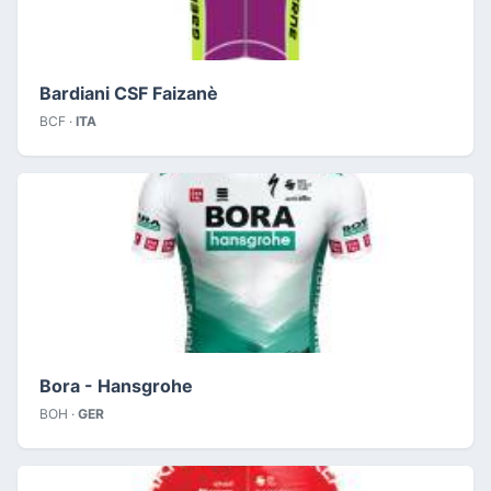
Bardiani CSF Faizanè
BCF ·
ITA
Bora - Hansgrohe
BOH ·
GER