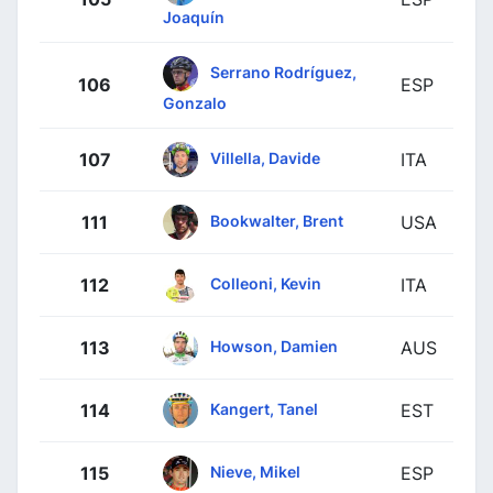
Joaquín
Serrano Rodríguez,
106
ESP
Gonzalo
Villella, Davide
107
ITA
Bookwalter, Brent
111
USA
Colleoni, Kevin
112
ITA
Howson, Damien
113
AUS
Kangert, Tanel
114
EST
Nieve, Mikel
115
ESP