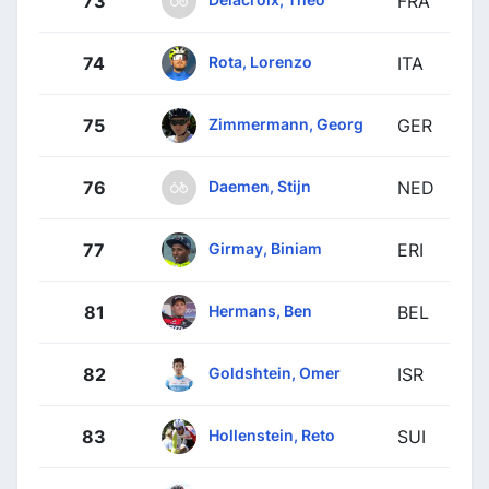
73
FRA
Rota, Lorenzo
74
ITA
Zimmermann, Georg
75
GER
Daemen, Stijn
76
NED
Girmay, Biniam
77
ERI
Hermans, Ben
81
BEL
Goldshtein, Omer
82
ISR
Hollenstein, Reto
83
SUI