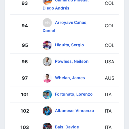
93
COL
Diego Andrés
Arroyave Cañas,
94
COL
Daniel
Higuita, Sergio
95
COL
Powless, Neilson
96
USA
Whelan, James
97
AUS
Fortunato, Lorenzo
101
ITA
Albanese, Vincenzo
102
ITA
Bais, Davide
103
ITA