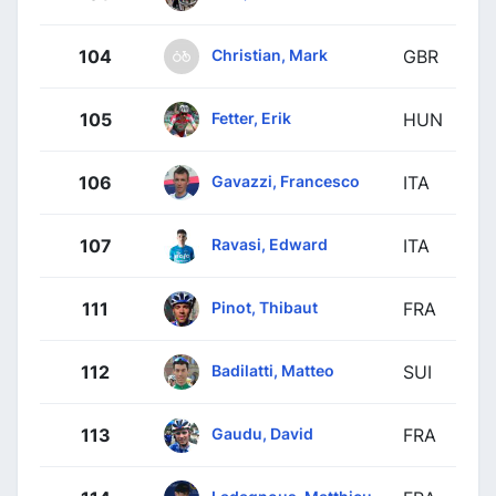
Christian, Mark
104
GBR
Fetter, Erik
105
HUN
Gavazzi, Francesco
106
ITA
Ravasi, Edward
107
ITA
Pinot, Thibaut
111
FRA
Badilatti, Matteo
112
SUI
Gaudu, David
113
FRA
Ladagnous, Matthieu