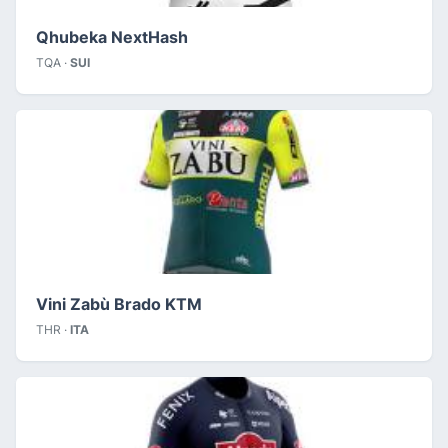
Qhubeka NextHash
TQA ·
SUI
Vini Zabù Brado KTM
THR ·
ITA