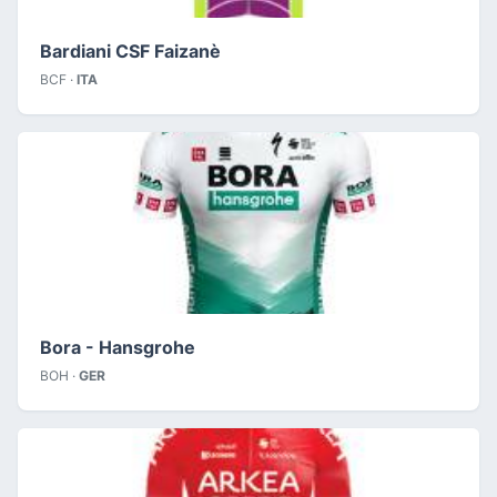
Bardiani CSF Faizanè
BCF ·
ITA
Bora - Hansgrohe
BOH ·
GER