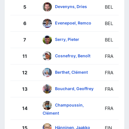
Devenyns, Dries
5
BEL
Evenepoel, Remco
6
BEL
Serry, Pieter
7
BEL
Cosnefroy, Benoît
11
FRA
Berthet, Clément
12
FRA
Bouchard, Geoffrey
13
FRA
Champoussin,
14
FRA
Clément
Hänninen, Jaakko
15
FIN