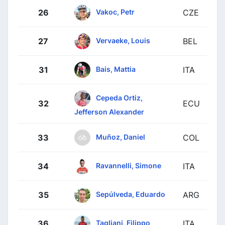
Vakoc, Petr
26
CZE
Vervaeke, Louis
27
BEL
Bais, Mattia
31
ITA
Cepeda Ortiz,
32
ECU
Jefferson Alexander
Muñoz, Daniel
33
COL
Ravannelli, Simone
34
ITA
Sepúlveda, Eduardo
35
ARG
Tagliani, Filippo
36
ITA