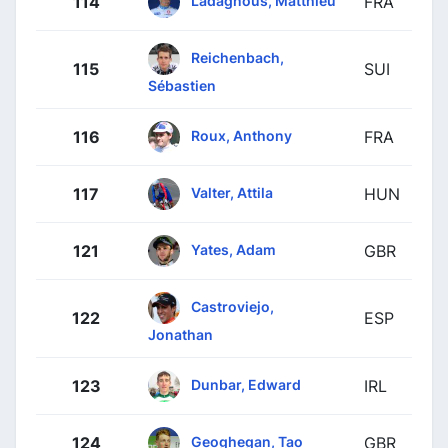
114
FRA
Reichenbach,
115
SUI
Sébastien
Roux, Anthony
116
FRA
Valter, Attila
117
HUN
Yates, Adam
121
GBR
Castroviejo,
122
ESP
Jonathan
Dunbar, Edward
123
IRL
Geoghegan, Tao
124
GBR