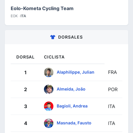
Eolo-Kometa Cycling Team
EOK ·
ITA
DORSALES
DORSAL
CICLISTA
FRA
Alaphilippe, Julian
1
Almeida, João
2
POR
Bagioli, Andrea
3
ITA
Masnada, Fausto
4
ITA