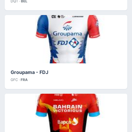
DQT ·
BEL
Groupama - FDJ
GFC ·
FRA