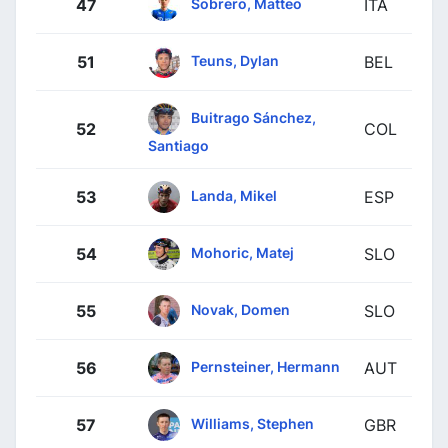
Sobrero, Matteo
47
ITA
Teuns, Dylan
51
BEL
Buitrago Sánchez,
52
COL
Santiago
Landa, Mikel
53
ESP
Mohoric, Matej
54
SLO
Novak, Domen
55
SLO
Pernsteiner, Hermann
56
AUT
Williams, Stephen
57
GBR