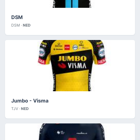
DSM
DSM ·
NED
Jumbo - Visma
TJV ·
NED