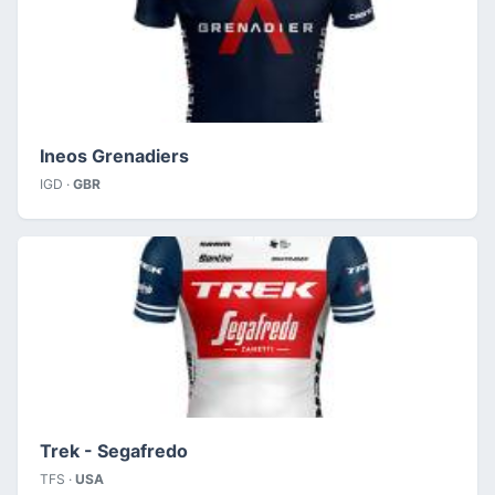
Ineos Grenadiers
IGD ·
GBR
Trek - Segafredo
TFS ·
USA