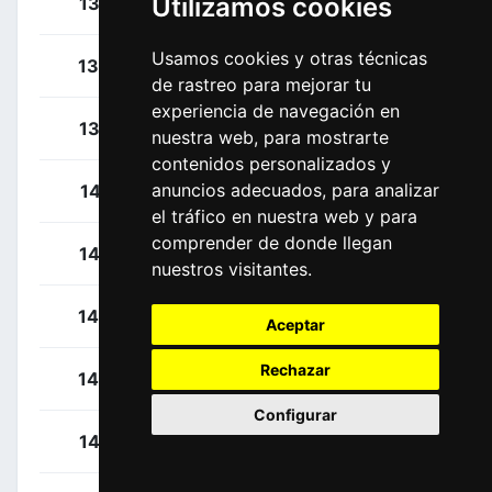
Utilizamos cookies
Rota, Lorenzo
135
ITA
Usamos cookies y otras técnicas
Taaramäe, Rein
136
EST
de rastreo para mejorar tu
experiencia de navegación en
Eiking, Odd Christian
137
NOR
nuestra web, para mostrarte
contenidos personalizados y
anuncios adecuados, para analizar
Martin, Daniel
141
IRL
el tráfico en nuestra web y para
comprender de donde llegan
Froome, Christopher
142
GBR
nuestros visitantes.
Goldshtein, Omer
143
ISR
Aceptar
Rechazar
Hermans, Ben
144
BEL
Configurar
Hollenstein, Reto
145
SUI