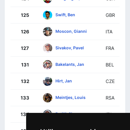
Swift, Ben
125
GBR
Moscon, Gianni
126
ITA
Sivakov, Pavel
127
FRA
Bakelants, Jan
131
BEL
Hirt, Jan
132
CZE
Meintjes, Louis
133
RSA
Petilli, Simone
134
ITA