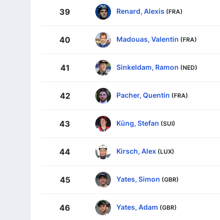
Renard, Alexis
39
(FRA)
Madouas, Valentin
40
(FRA)
Sinkeldam, Ramon
41
(NED)
Pacher, Quentin
42
(FRA)
Küng, Stefan
43
(SUI)
Kirsch, Alex
44
(LUX)
Yates, Simon
45
(GBR)
Yates, Adam
46
(GBR)