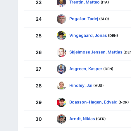
Trentin, Matteo
23
(ITA)
Pogačar, Tadej
24
(SLO)
Vingegaard, Jonas
25
(DEN)
Skjelmose Jensen, Mattias
26
(DE
Asgreen, Kasper
27
(DEN)
Hindley, Jai
28
(AUS)
Boasson-Hagen, Edvald
29
(NOR)
Arndt, Nikias
30
(GER)