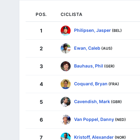
POS.
CICLISTA
Philipsen, Jasper
1
(BEL)
Ewan, Caleb
2
(AUS)
Bauhaus, Phil
3
(GER)
Coquard, Bryan
4
(FRA)
Cavendish, Mark
5
(GBR)
Van Poppel, Danny
6
(NED)
Kristoff, Alexander
7
(NOR)