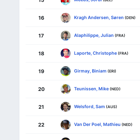
15
Kragh Andersen, Søren
16
(DEN)
Alaphilippe, Julian
17
(FRA)
Laporte, Christophe
18
(FRA)
Girmay, Biniam
19
(ERI)
Teunissen, Mike
20
(NED)
Welsford, Sam
21
(AUS)
Van Der Poel, Mathieu
22
(NED)