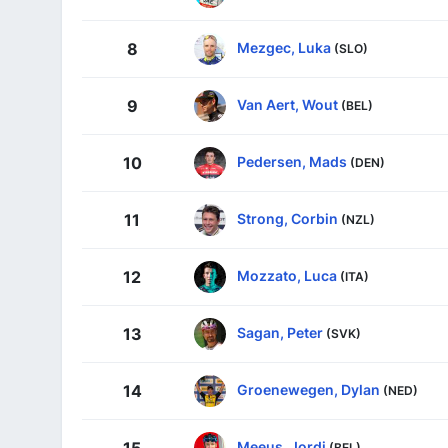
Mezgec, Luka
8
(SLO)
Van Aert, Wout
9
(BEL)
Pedersen, Mads
10
(DEN)
Strong, Corbin
11
(NZL)
Mozzato, Luca
12
(ITA)
Sagan, Peter
13
(SVK)
Groenewegen, Dylan
14
(NED)
Meeus, Jordi
(BEL)